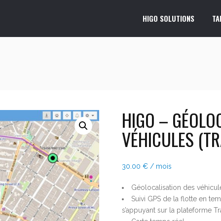
HIGO SOLUTIONS
TA
HIGO – GÉOLO
VÉHICULES (T
30.00
€
/ mois
Géolocalisation des véhicul
Suivi GPS de la flotte en tem
s’appuyant sur la plateforme T