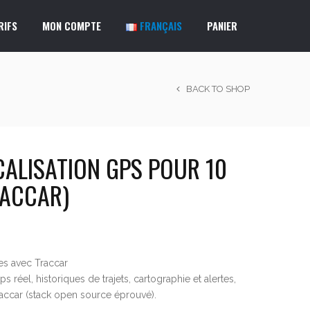
RIFS
MON COMPTE
FRANÇAIS
PANIER
BACK TO SHOP
CALISATION GPS POUR 10
RACCAR)
es avec Traccar
ps réel, historiques de trajets, cartographie et alertes,
raccar (stack open source éprouvé).