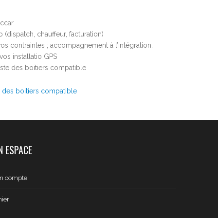
accar
dispatch, chauffeur, facturation)
s contraintes ; accompagnement à l’intégration.
os installatio GPS
iste des boitiers compatible
e des boitiers compatible
 ESPACE
n compte
ier