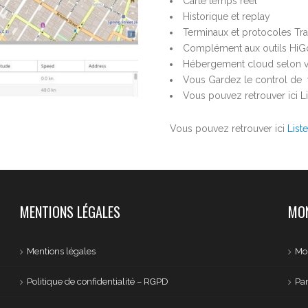
Carte temps réel
Historique et replay
Terminaux et protocoles Tr
Complément aux outils HiGo (
Hébergement cloud selon vo
Vous Gardez le control de v
Vous pouvez retrouver ici L
Vous pouvez retrouver ici
List
MENTIONS LÉGALES
MON
Mentions légales
Mo
Politique de confidentialité – RGPD
Pan