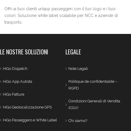
Offri ai tuoi clienti un’app passeggeri con il tuo logo e i tuoi
colori. Soluzione white label scalabile per NCC e aziende di
trasporto.
LE NOSTRE SOLUZIONI
LEGALE
HiGo Dispatch
Note Legali
HiGo App Autista
Politique de confidentialité –
RGPD
HiGo Fatture
Condizioni Generali di Vendita
HiGo Geolocalizzazione GPS
(CGV)
HiGo Passeggero e White Label
Chi siamo?