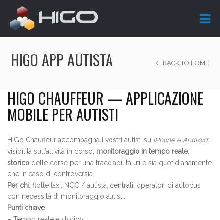
HIGO APP AUTISTA
BACK TO HOME
HIGO CHAUFFEUR — APPLICAZIONE
MOBILE PER AUTISTI
HiGo Chauffeur accompagna i vostri autisti su
iPhone e Android
:
visibilità sull’attività in corso,
monitoraggio in tempo reale
,
storico
delle corse per una tracciabilità utile sia quotidianamente
che in caso di controversia.
Per chi
: flotte taxi, NCC / autista, centrali, operatori di autobus
con necessità di monitoraggio autisti.
Punti chiave
– Tempo reale e storico