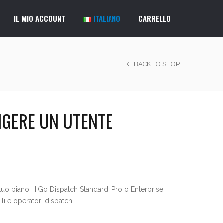
IL MIO ACCOUNT
ITALIANO
CARRELLO
BACK TO SHOP
NGERE UN UTENTE
tuo piano HiGo Dispatch Standard; Pro o Enterprise.
li e operatori dispatch.