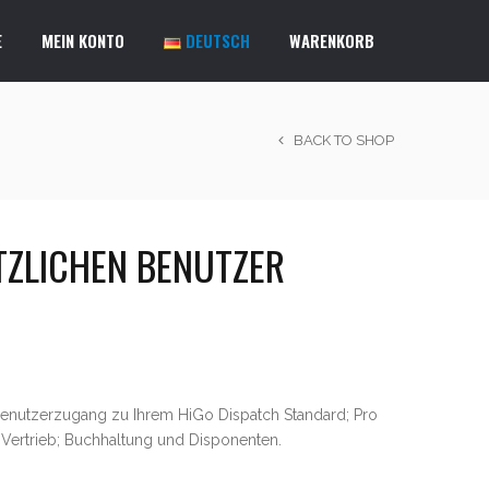
E
MEIN KONTO
DEUTSCH
WARENKORB
BACK TO SHOP
TZLICHEN BENUTZER
Benutzerzugang zu Ihrem HiGo Dispatch Standard; Pro
r Vertrieb; Buchhaltung und Disponenten.