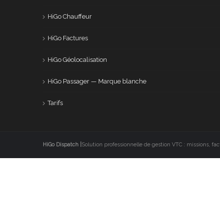
HiGo Chauffeur
HiGo Factures
HiGo Géolocalisation
HiGo Passager — Marque blanche
Tarifs
HiGo Dispatch |
Solution professionnelle de gestion VTC : missions, fac