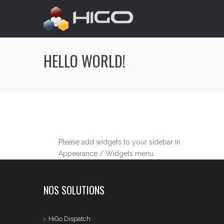
HELLO WORLD!
Please add widgets to your sidebar in
Appearance / Widgets menu.
NOS SOLUTIONS
HiGo Dispatch