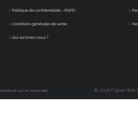
Politique de confidentialité – RGPD
Pan
Conditions générales de vente
No
Qui sommes-nous ?
© 2026 Figtree Web L
turation et suivi en temps réel.