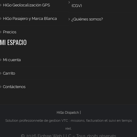
HiGo Geolocalización GPS
(CGV)
HiGo Pasajero y Marca Blanca
¿Quiénes somos?
Precios
MI ESPACIO
Mi cuenta
Carrito
Contáctenos
HiGo Dispatch |
Solution professionnelle de gestion VTC : missions, facturation et suivi en temps
réel.
© 2026 Figtree Web LLC – Tous droits réservés