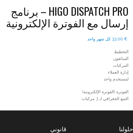
HIGO DISPATCH PRO – برنامج
إرسال مع الفوترة الإلكترونية
€
33.00
⁩ كل ⁦شهر واحد⁩
التخطيط
السائقون
المركبات
إدارة العملاء
لمستخدم واحد
الفوترة (الفوترة الإلكترونية)
التتبع الجغرافي لـ 3 مركبات
حلولنا
قانوني