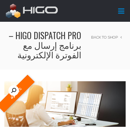
HIGO DISPATCH PRO –
BACK TO SHOP
برنامج إرسال مع
الفوترة الإلكترونية
%
ة
0
ع
م
و
ل